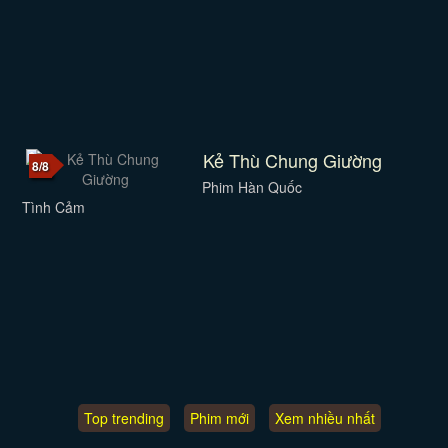
Kẻ Thù Chung Giường
8/8
Phim Hàn Quốc
Tình Cảm
Top trending
Phim mới
Xem nhiều nhất