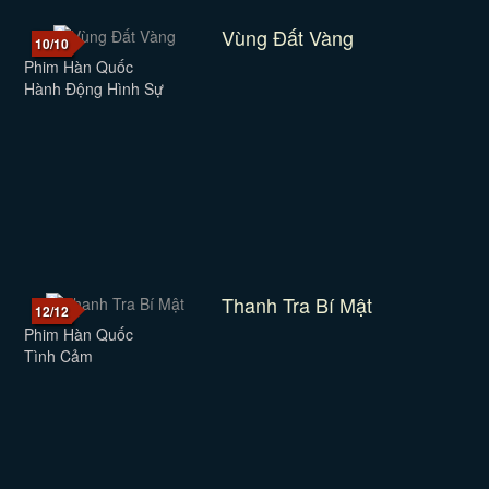
Vùng Đất Vàng
10/10
Phim Hàn Quốc
Hành Động Hình Sự
Thanh Tra Bí Mật
12/12
Phim Hàn Quốc
Tình Cảm