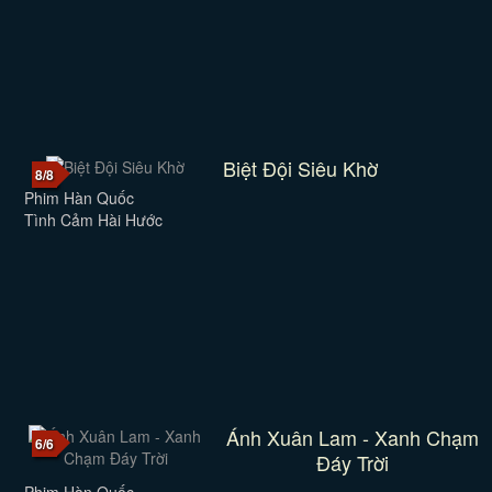
Biệt Đội Siêu Khờ
8/8
Phim Hàn Quốc
Tình Cảm Hài Hước
Ánh Xuân Lam - Xanh Chạm
6/6
Đáy Trời