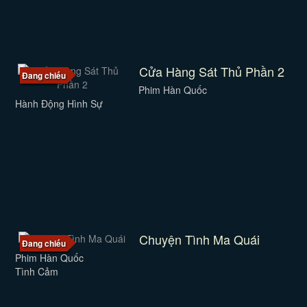
Cửa Hàng Sát Thủ Phần 2
Đang chiếu
Phim Hàn Quốc
Hành Động Hình Sự
Chuyện Tình Ma Quái
Đang chiếu
Phim Hàn Quốc
Tình Cảm