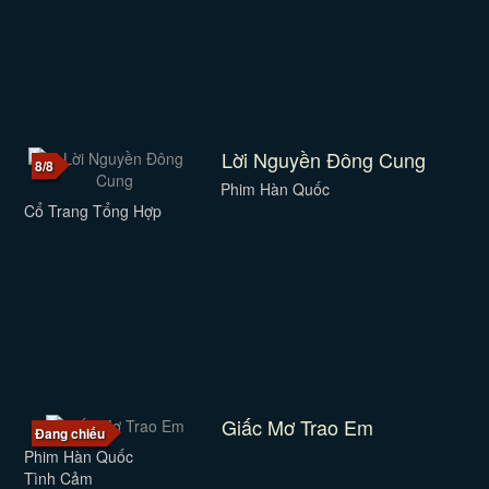
Lời Nguyền Đông Cung
8/8
Phim Hàn Quốc
Cổ Trang Tổng Hợp
Giấc Mơ Trao Em
Đang chiếu
Phim Hàn Quốc
Tình Cảm