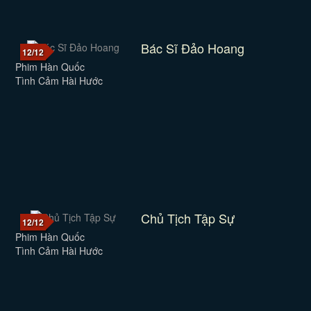
Bác Sĩ Đảo Hoang
12/12
Phim Hàn Quốc
Tình Cảm Hài Hước
Chủ Tịch Tập Sự
12/12
Phim Hàn Quốc
Tình Cảm Hài Hước