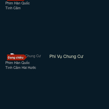
Phim Hàn Quốc
Tình Cảm
Phi Vụ Chung Cư
Đang chiếu
Phim Hàn Quốc
Tình Cảm Hài Hước