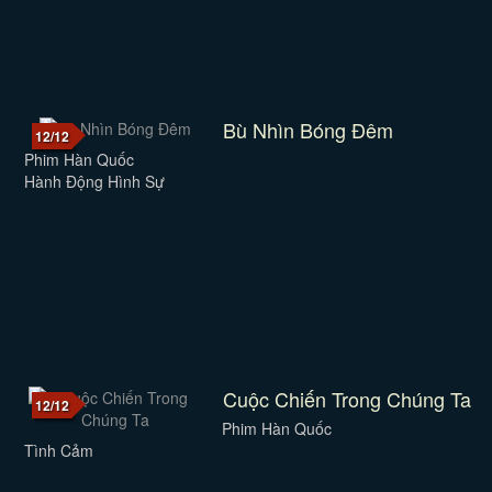
Bù Nhìn Bóng Đêm
12/12
Phim Hàn Quốc
Hành Động Hình Sự
Cuộc Chiến Trong Chúng Ta
12/12
Phim Hàn Quốc
Tình Cảm