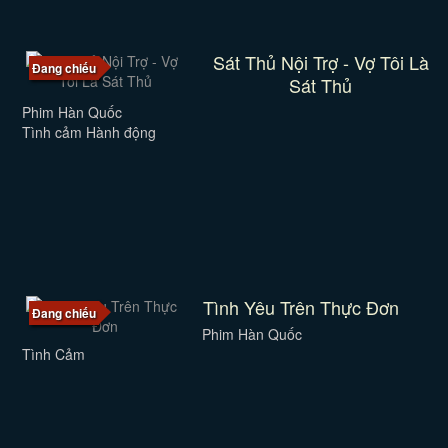
Sát Thủ Nội Trợ - Vợ Tôi Là
Đang chiếu
Sát Thủ
Phim Hàn Quốc
Tình cảm Hành động
Tình Yêu Trên Thực Đơn
Đang chiếu
Phim Hàn Quốc
Tình Cảm