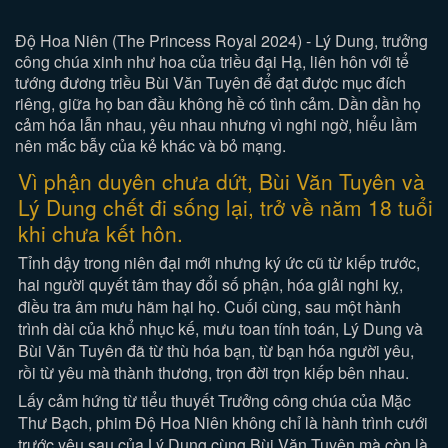
Độ Hoa Niên (The Princess Royal 2024) - Lý Dung, trưởng
công chúa xinh như hoa của triều đại Hạ, liên hôn với tể
tướng đương triều Bùi Văn Tuyên để đạt được mục đích
riêng, giữa họ ban đầu không hề có tình cảm. Dần dần họ
cảm hóa lẫn nhau, yêu nhau nhưng vì nghi ngờ, hiểu lầm
nên mắc bẫy của kẻ khác và bỏ mạng.
Vì phận duyên chưa dứt, Bùi Văn Tuyên và
Lý Dung chết đi sống lại, trở về năm 18 tuổi
khi chưa kết hôn.
Tỉnh dậy trong niên đại mới nhưng ký ức cũ từ kiếp trước,
hai người quyết tâm thay đổi số phận, hóa giải nghi kỵ,
điều tra âm mưu hãm hại họ. Cuối cùng, sau một hành
trình dài của khổ nhục kế, mưu toan tính toán, Lý Dung và
Bùi Văn Tuyên đã từ thù hóa bạn, từ bạn hóa người yêu,
rồi từ yêu mà thành thương, trọn đời trọn kiếp bên nhau.
Lấy cảm hứng từ tiểu thuyết Trưởng công chúa của Mặc
Thư Bạch, phim Độ Hoa Niên không chỉ là hành trình cưới
trước yêu sau của Lý Dung cùng Bùi Văn Tuyên mà còn là