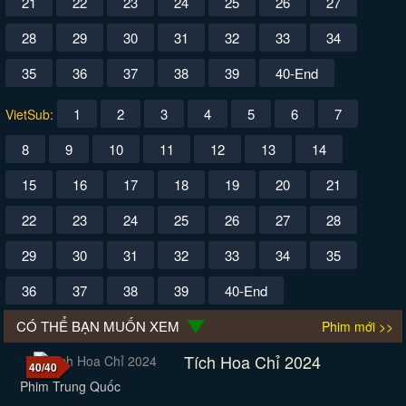
21
22
23
24
25
26
27
28
29
30
31
32
33
34
35
36
37
38
39
40-End
1
2
3
4
5
6
7
VietSub:
8
9
10
11
12
13
14
15
16
17
18
19
20
21
22
23
24
25
26
27
28
29
30
31
32
33
34
35
36
37
38
39
40-End
CÓ THỂ BẠN MUỐN XEM
Phim mới >>
Tích Hoa Chỉ 2024
40/40
Phim Trung Quốc