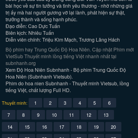
bài học về sự tin tưởng và tình yêu thương - nhờ những giá
trị ấy mà hai người gương vỡ lại lành, phát hiện sự thật,
trưởng thành và sống hạnh phúc.
Đạo diễn: Cao Dực Tuấn
Biên kịch: Nhiêu Tuấn
Diễn viên chính: Triệu Kim Mạch, Trương Lăng Hách
Bộ phim hay Trung Quốc Độ Hoa Niên. Cập nhật Phim mới
VietSub Thuyết minh lồng tiếng Việt nhanh nhất tại
subnhanh.org
Xem Độ Hoa Niên Subnhanh - Bộ phim Trung Quốc Độ
Hoa Niên (Subnhanh Vietsub).
Phim do hoa nien Subnhanh - Thuyết minh Vietsub, lồng
tiếng Việt, chất lượng Full HD.
1
2
3
4
5
6
Thuyết minh:
7
8
9
10
11
12
13
14
15
16
17
18
19
20