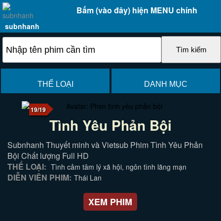
Bấm (vào đây) hiện MENU chính
subnhanh
THỂ LOẠI
DANH MỤC
19/19
Tình Yêu Phản Bội
Subnhanh Thuyết minh và Vietsub Phim Tình Yêu Phản
Bội Chất lượng Full HD
THỂ LOẠI:
Tình cảm tâm lý xã hội, ngôn tình lãng mạn
DIỄN VIÊN PHIM:
Thái Lan
XEM PHIM