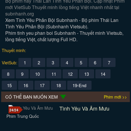
Bộ phim hay Thái Lan Tình Yêu Phản Bội. Cập nhật Phim
mới VietSub Thuyết minh lồng tiếng Việt nhanh nhất tại
subnhanh.org
Xem Tình Yêu Phản Bội Subnhanh - Bộ phim Thái Lan
Tình Yêu Phản Bội (Subnhanh Vietsub).
Phim tinh yeu phan boi Subnhanh - Thuyết minh Vietsub,
lồng tiếng Việt, chất lượng Full HD.
Thuyết minh:
1
2
3
4
5
6
7
VietSub:
8
9
10
11
12
13
14
15
16
17
18
19-End
CÓ THỂ BẠN MUỐN XEM
Phim mới >>
Tình Yêu Và Âm Mưu
24/24
Phim Trung Quốc