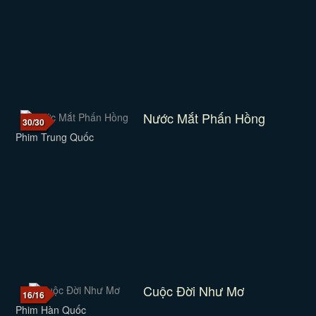
Nước Mắt Phấn Hồng
30/30
Phim Trung Quốc
Cuộc Đời Như Mơ
16/16
Phim Hàn Quốc