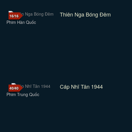
Thiên Nga Bóng Đêm
16/16
Phim Hàn Quốc
Cáp Nhĩ Tân 1944
40/40
Phim Trung Quốc