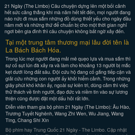
21 Ngày (The Limbo) Câu chuyện dựng lên một bối cảnh
hết sức căng thẳng khi mà năm hết tết đến, mọi người đang
náo nức đi mua sắm những đồ dùng thiết yếu cho ngày đầu
năm mới và những thứ để chuẩn bị cho một thời gian nghỉ
ngơi bên gia đình thì câu chuyện không bất ngờ xảy đến.
Tại một trung tâm thương mại lâu đời tên là
La Bách Bách Hóa.
Trong lúc mọi người đang mải mê quẹo lựa và mua sắm thì
sự cố sụt lún đã xảy ra và làm cho khoảng 13 người bị mắc
kẹt dưới lòng đất sâu. Đội cứu hộ đang cố gắng tiếp cận và
giải cứu những con người ấy khỏi hiểm cảnh. Trong những
giây phút khó khăn ấy, ngoài sự kiên trì, dũng cảm thì việc
thử thách về tình người, đạo đức và niềm tin vào sự lương
thiện cũng được đặt một dấu hỏi rất lớn.
Diễn viên tham gia bộ phim 21 Ngày (The Limbo): Âu Hào,
Trương Tuyết Nghênh, Wang Zhi Wen, Wu Jiang, Wang
Ting, Chang Shi Xin
Bộ phim hay Trung Quốc 21 Ngày - The Limbo. Cập nhật