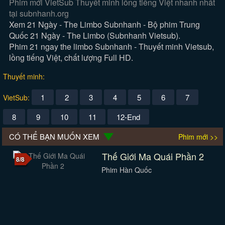
Phim mới VietSub Thuyết minh lồng tiếng Việt nhanh nhất
tại subnhanh.org
Xem 21 Ngày - The Limbo Subnhanh - Bộ phim Trung
Quốc 21 Ngày - The Limbo (Subnhanh Vietsub).
Phim 21 ngay the limbo Subnhanh - Thuyết minh Vietsub,
lồng tiếng Việt, chất lượng Full HD.
Thuyết minh:
1
2
3
4
5
6
7
VietSub:
8
9
10
11
12-End
CÓ THỂ BẠN MUỐN XEM
Phim mới >>
Thế Giới Ma Quái Phần 2
8/8
Phim Hàn Quốc