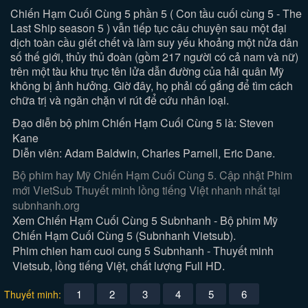
Chiến Hạm Cuối Cùng 5 phần 5 ( Con tầu cuối cùng 5 - The
Last Ship season 5 ) vẫn tiếp tục câu chuyện sau một đại
dịch toàn cầu giết chết và làm suy yếu khoảng một nửa dân
số thế giới, thủy thủ đoàn (gồm 217 người có cả nam và nữ)
trên một tàu khu trục tên lửa dẫn đường của hải quân Mỹ
không bị ảnh hưởng. Giờ đây, họ phải cố gắng để tìm cách
chữa trị và ngăn chặn vi rút để cứu nhân loại.
Đạo diễn bộ phim Chiến Hạm Cuối Cùng 5 là: Steven
Kane
Diễn viên: Adam Baldwin, Charles Parnell, Eric Dane.
Bộ phim hay Mỹ Chiến Hạm Cuối Cùng 5. Cập nhật Phim
mới VietSub Thuyết minh lồng tiếng Việt nhanh nhất tại
subnhanh.org
Xem Chiến Hạm Cuối Cùng 5 Subnhanh - Bộ phim Mỹ
Chiến Hạm Cuối Cùng 5 (Subnhanh Vietsub).
Phim chien ham cuoi cung 5 Subnhanh - Thuyết minh
Vietsub, lồng tiếng Việt, chất lượng Full HD.
1
2
3
4
5
6
Thuyết minh: