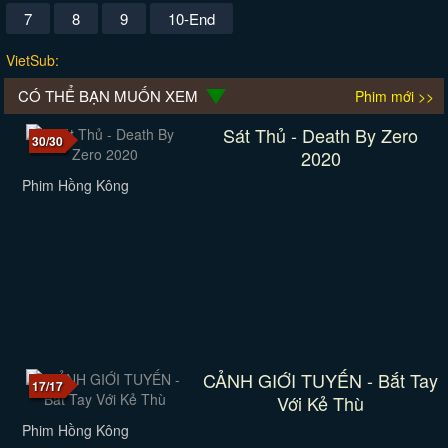
7
8
9
10-End
VietSub:
CÓ THỂ BẠN MUỐN XEM
Phim mới >>
Sát Thủ - Death By Zero
30/30
2020
Phim Hồng Kông
CẢNH GIỚI TUYẾN - Bắt Tay
17/17
Với Kẻ Thù
Phim Hồng Kông