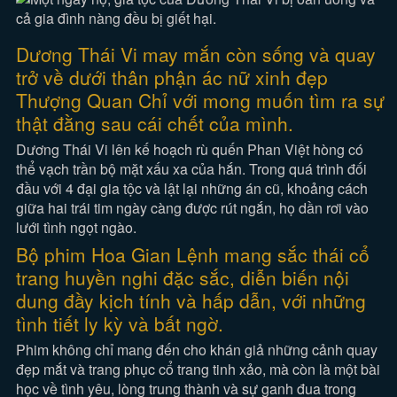
Dương Thái Vi may mắn còn sống và quay
trở về dưới thân phận ác nữ xinh đẹp
Thượng Quan Chỉ với mong muốn tìm ra sự
thật đằng sau cái chết của mình.
Dương Thái Vi lên kế hoạch rù quến Phan Việt hòng có
thể vạch trần bộ mặt xấu xa của hắn. Trong quá trình đối
đầu với 4 đại gia tộc và lật lại những án cũ, khoảng cách
giữa hai trái tim ngày càng được rút ngắn, họ dần rơi vào
lưới tình ngọt ngào.
Bộ phim Hoa Gian Lệnh mang sắc thái cổ
trang huyền nghi đặc sắc, diễn biến nội
dung đầy kịch tính và hấp dẫn, với những
tình tiết ly kỳ và bất ngờ.
Phim không chỉ mang đến cho khán giả những cảnh quay
đẹp mắt và trang phục cổ trang tinh xảo, mà còn là một bài
học về tình yêu, lòng trung thành và sự ganh đua trong