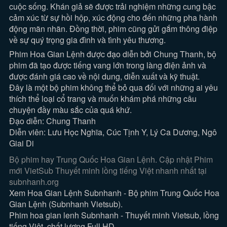
cuộc sống. Khán giả sẽ được trải nghiệm những cung bậc
cảm xúc từ sự hồi hộp, xúc động cho đến những pha hành
động mãn nhãn. Đồng thời, phim cũng gửi gắm thông điệp
về sự quý trọng gia đình và tình yêu thương.
Phim Hoa Gian Lệnh được đạo diễn bởi Chung Thanh, bộ
phim đã tạo được tiếng vang lớn trong làng điện ảnh và
được đánh giá cao về nội dung, diễn xuất và kỹ thuật.
Đây là một bộ phim không thể bỏ qua đối với những ai yêu
thích thể loại cổ trang và muốn khám phá những câu
chuyện đầy màu sắc của quá khứ.
Đạo diễn: Chung Thanh
Diễn viên: Lưu Học Nghĩa, Cúc Tịnh Y, Lý Ca Dương, Ngô
Giai Di
Bộ phim hay Trung Quốc Hoa Gian Lệnh. Cập nhật Phim
mới VietSub Thuyết minh lồng tiếng Việt nhanh nhất tại
subnhanh.org
Xem Hoa Gian Lệnh Subnhanh - Bộ phim Trung Quốc Hoa
Gian Lệnh (Subnhanh Vietsub).
Phim hoa gian lenh Subnhanh - Thuyết minh Vietsub, lồng
tiếng Việt, chất lượng Full HD.