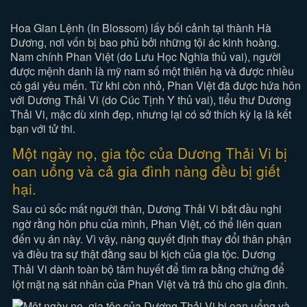
Hoa Gian Lệnh (In Blossom) lấy bối cảnh tại thành Hà
Dương, nơi vốn bị bao phủ bởi những tội ác kinh hoàng.
Nam chính Phan Việt (do Lưu Học Nghĩa thủ vai), người
được mệnh danh là mỹ nam số một thiên hạ và được nhiều
cô gái yêu mến. Từ khi còn nhỏ, Phan Việt đã được hứa hôn
với Dương Thải Vi (do Cúc Tịnh Y thủ vai), tiểu thư Dương
Thải Vi, mặc dù xinh đẹp, nhưng lại có sở thích kỳ lạ là kết
bạn với tử thi.
Một ngày nọ, gia tộc của Dương Thải Vi bị
oan uổng và cả gia đình nàng đều bị giết
hại.
Sau cú sốc mất người thân, Dương Thải Vi bắt đầu nghi
ngờ rằng hôn phu của mình, Phan Việt, có thể liên quan
đến vụ án này. Vì vậy, nàng quyết định thay đổi thân phận
và điều tra sự thật đằng sau bi kịch của gia tộc. Dương
Thải Vi dành toàn bộ tâm huyết để tìm ra bằng chứng để
lột mặt nạ sát nhân của Phan Việt và trả thù cho gia đình.