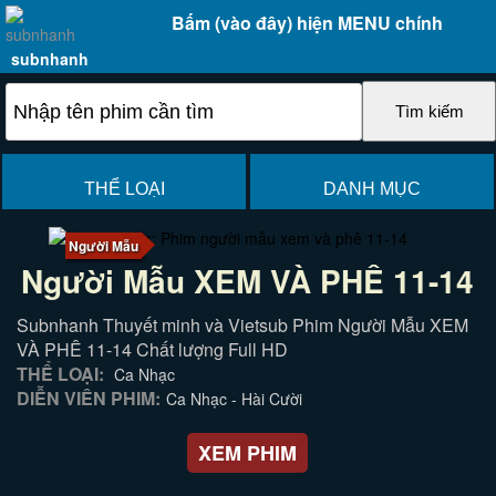
Bấm (vào đây) hiện MENU chính
subnhanh
THỂ LOẠI
DANH MỤC
Người Mẫu
Người Mẫu XEM VÀ PHÊ 11-14
Subnhanh Thuyết minh và Vietsub Phim Người Mẫu XEM
VÀ PHÊ 11-14 Chất lượng Full HD
THỂ LOẠI:
Ca Nhạc
DIỄN VIÊN PHIM:
Ca Nhạc - Hài Cười
XEM PHIM