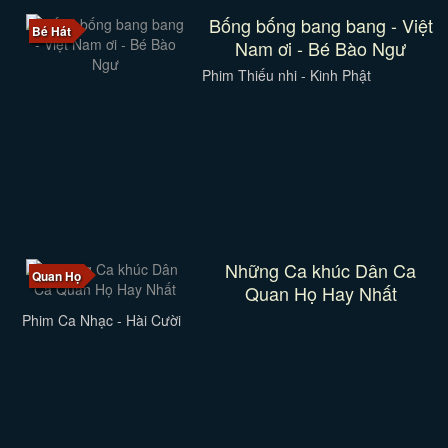
Bống bống bang bang - Việt
Bé Hát
Nam ơi - Bé Bào Ngư
Phim Thiếu nhi - Kinh Phật
Những Ca khúc Dân Ca
Quan Họ
Quan Họ Hay Nhất
Phim Ca Nhạc - Hài Cười