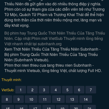
Thiếu Niên đã gửi gắm vào đó nhiều thông điệp ý nghĩa.
Phim còn có sự tham gia của các diễn viên trẻ như Trương
Tử Mộc, Quách Tử Phàm và Trương Khai Thái để thể hiện
đúng tinh thần của thời niên thiếu mộng mơ, lãng mạn và
đầy khát vọng.
Bộ phim hay Trung Quốc Thời Niên Thiếu Của Tăng Thiếu
Niên. Cập nhật Phim mới VietSub Thuyết minh lồng tiếng
Việt nhanh nhất tại subnhanh.org
Xem Thời Niên Thiếu Của Tăng Thiếu Niên Subnhanh -
Bộ phim Trung Quốc Thời Niên Thiếu Của Tăng Thiếu
Niên (Subnhanh Vietsub).
Phim thoi nien thieu cua tang thieu nien Subnhanh -
Thuyết minh Vietsub, lồng tiếng Việt, chất lượng Full HD.
Thuyết minh:
1
2
3
4
5
6
7
VietSub:
8
9
10
11
12
13
14
15
16
17
18
19
20
21