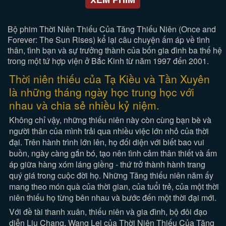
Bộ phim Thời Niên Thiếu Của Tăng Thiếu Niên (Once and
Forever: The Sun Rises) kể lại câu chuyện ấm áp về tình
thân, tình bạn và sự trưởng thành của bốn gia đình ba thế hệ
trong một tứ hợp viện ở Bắc Kinh từ năm 1997 đến 2001.
Thời niên thiếu của Tạ Kiều và Tần Xuyên
là những tháng ngày học trung học với
nhau và chia sẻ nhiều kỷ niệm.
Không chỉ vậy, những thiếu niên này còn cùng bạn bè và
người thân của mình trải qua nhiều việc lớn nhỏ của thời
đại. Trên hành trình lớn lên, họ đối diện với biết bao vui
buồn, ngày càng gắn bó, tạo nên tình cảm thân thiết và ấm
áp giữa hàng xóm láng giềng - thứ trở thành hành trang
quý giá trong cuộc đời họ. Những Tăng thiếu niên năm ấy
mang theo món quà của thời gian, của tuổi trẻ, của một thời
niên thiếu họ từng bên nhau và bước đến một thời đại mới.
Với đề tài thanh xuân, thiếu niên và gia đình, bộ đôi đạo
diễn Liu Chang, Wang Lei của Thời Niên Thiếu Của Tăng