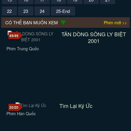
22
23
24
25-End
CÓ THỂ BẠN MUỐN XEM
Phim mới >>
TÂN DÒNG SÔNG LY BIỆT
49/49
2001
Phim Trung Quốc
Tìm Lại Ký Ức
20/20
Phim Hàn Quốc