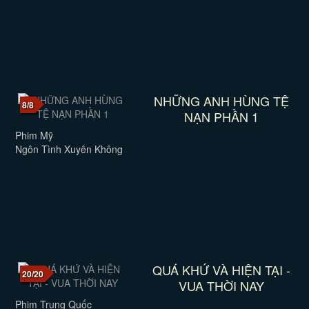
NHỮNG ANH HÙNG TỆ
8/8
NẠN PHẦN 1
Phim Mỹ
Ngôn Tình Xuyên Không
QUÁ KHỨ VÀ HIỆN TẠI -
20/20
VUA THỜI NAY
Phim Trung Quốc