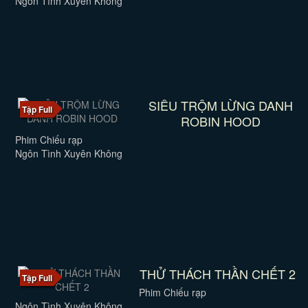
Ngôn Tình Xuyên Không
SIÊU TRỘM LỪNG DANH
Tập Full
ROBIN HOOD
Phim Chiếu rạp
Ngôn Tình Xuyên Không
THỬ THÁCH THẦN CHẾT 2
Tập Full
Phim Chiếu rạp
Ngôn Tình Xuyên Không