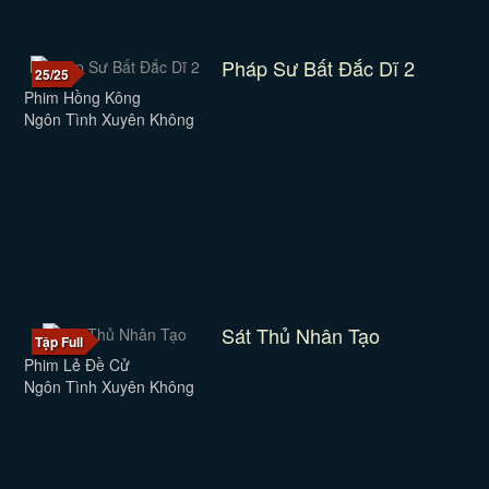
Pháp Sư Bất Đắc Dĩ 2
25/25
Phim Hồng Kông
Ngôn Tình Xuyên Không
Sát Thủ Nhân Tạo
Tập Full
Phim Lẻ Đề Cử
Ngôn Tình Xuyên Không