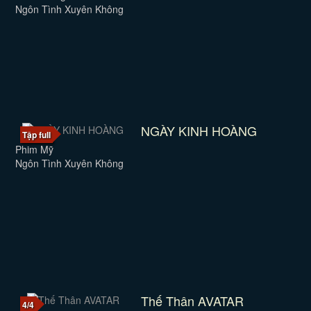
Ngôn Tình Xuyên Không
NGÀY KINH HOÀNG
Tập full
Phim Mỹ
Ngôn Tình Xuyên Không
Thế Thân AVATAR
4/4